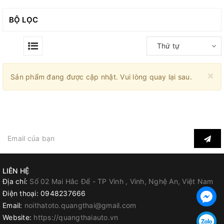
BỘ LỌC
Thứ tự
×
Sản phẩm đang được cập nhật. Vui lòng quay lại sau.
ĐĂNG KÝ NHẬN TIN
LIÊN HỆ
Địa chỉ:
Số 02 Mai Hắc Đế - TP Vinh , Vinh, Nghệ An, Việt Nam
Điện thoại:
0948237666
Email:
noithatoto.quangthai@gmail.com
Website:
https://quangthaiauto.vn